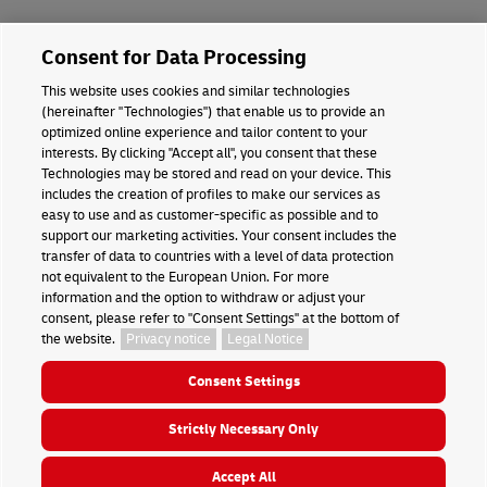
Consent for Data Processing
This website uses cookies and similar technologies
(hereinafter "Technologies") that enable us to provide an
optimized online experience and tailor content to your
interests. By clicking "Accept all", you consent that these
Technologies may be stored and read on your device. This
includes the creation of profiles to make our services as
easy to use and as customer-specific as possible and to
support our marketing activities. Your consent includes the
transfer of data to countries with a level of data protection
not equivalent to the European Union. For more
information and the option to withdraw or adjust your
consent, please refer to "Consent Settings" at the bottom of
the website.
Privacy notice
Legal Notice
Avec notre offre GoGreen Plus,
réduisez les émissions CO₂ de vos
expéditions. Rendez vos chaînes
Consent Settings
d’approvisionnement plus durables,
renforcez votre réputation
environnementale et réduisez votre
Strictly Necessary Only
empreinte Scope 3.
Notre Service Client est en
Accept All